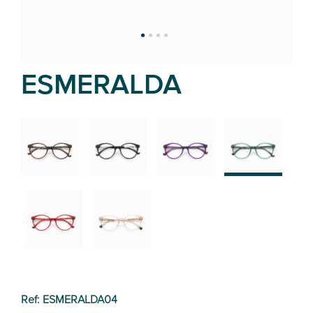
ESMERALDA
02
01
03
04
05
06
Ref: ESMERALDA04