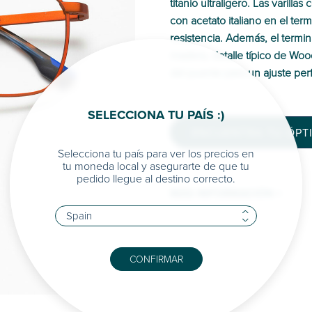
titanio ultraligero. Las varill
con acetato italiano en el te
resistencia. Además, el termi
madera, detalle típico de Woo
del puente para un ajuste per
SELECCIONA TU PAÍS :)
ENCUENTRA TU ÓPT
Selecciona tu país para ver los precios en
tu moneda local y asegurarte de que tu
pedido llegue al destino correcto.
MÁS INFORMACIÓN >
CONFIRMAR