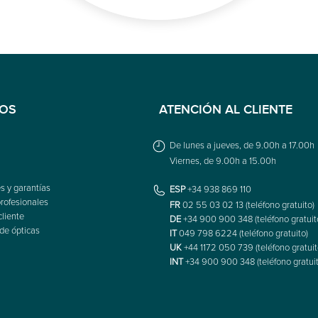
IOS
ATENCIÓN AL CLIENTE
De lunes a jueves, de 9.00h a 17.00h
Viernes, de 9.00h a 15.00h
s y garantías
ESP
+34 938 869 110
rofesionales
FR
02 55 03 02 13 (teléfono gratuito)
cliente
DE
+34 900 900 348 (teléfono gratuit
de ópticas
IT
049 798 6224 (teléfono gratuito)
UK
+44 1172 050 739 (teléfono gratuit
INT
+34 900 900 348 (teléfono gratuit