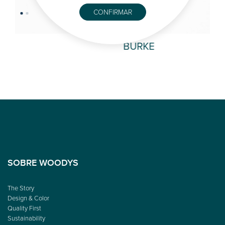
CONFIRMAR
BURKE
KA
SOBRE WOODYS
The Story
Design & Color
Quality First
Sustainability