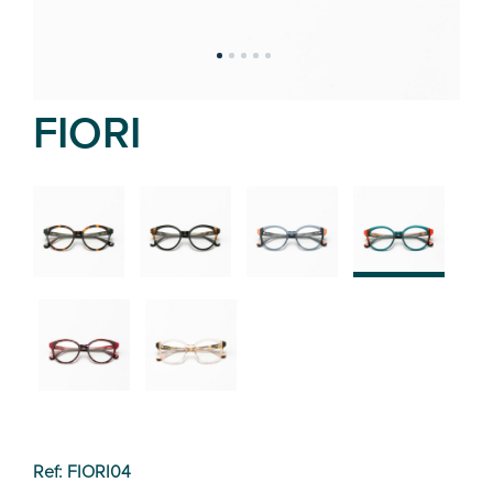
FIORI
02
01
03
04
05
06
Ref: FIORI04