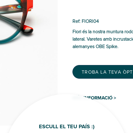
Ref: FIORI04
Fiori és la nostra muntura rod
lateral. Varetes amb incrustació
alemanyes OBE Spike.
TROBA LA TEVA ÒP
MÉS INFORMACIÓ >
ESCULL EL TEU PAÍS :)