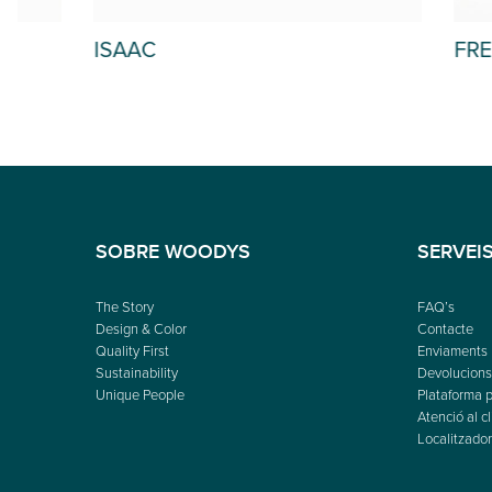
ISAAC
FREDA
SOBRE WOODYS
SERVEI
The Story
FAQ’s
Design & Color
Contacte
Quality First
Enviaments
Sustainability
Devolucions 
Unique People
Plataforma p
Atenció al cl
Localitzador