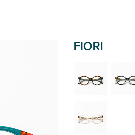
FIORI
02
01
06