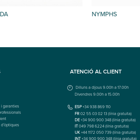
NYMPHS
S
ATENCIÓ AL CLIENT
Dilluns a dijous 9.00h a 17.00h
Divendres 9.00h a 15.00h
i garanties
ESP
+34 938 869 110
rofessionals
FR
02 55 03 02 13 (línia gratuïta)
ient
DE
+34 900 900 348 (línia gratuïta)
 d’òptiques
IT
049 798 6224 (línia gratuïta)
UK
+44 1172 050 739 (línia gratuïta)
INT
+34 900 900 348 (línia gratuïta)