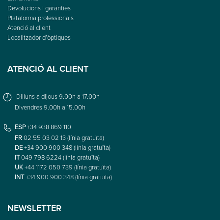
Devolucions i garanties
Plataforma professionals
Atenció al client
Localitzador d’òptiques
ATENCIÓ AL CLIENT
Dilluns a dijous 9.00h a 17.00h
Divendres 9.00h a 15.00h
ESP
+34 938 869 110
FR
02 55 03 02 13 (línia gratuïta)
DE
+34 900 900 348 (línia gratuïta)
IT
049 798 6224 (línia gratuïta)
UK
+44 1172 050 739 (línia gratuïta)
INT
+34 900 900 348 (línia gratuïta)
NEWSLETTER