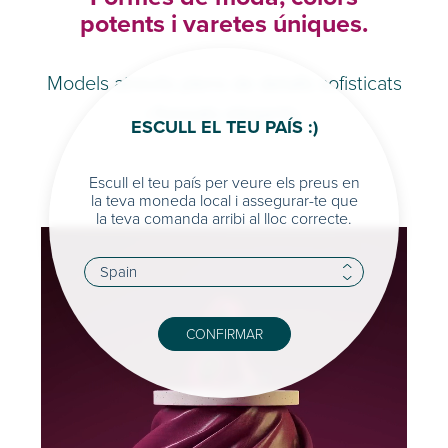
potents i varetes úniques.
Models atrevits plens de detalls sofisticats
i fressats elegants.
ESCULL EL TEU PAÍS :)
Escull el teu país per veure els preus en
la teva moneda local i assegurar-te que
la teva comanda arribi al lloc correcte.
CONFIRMAR