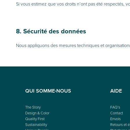
Si vous estimez que vos droits n’ont pas été respectés,
8. Sécurité des données
Nous appliquons des mesures techniques et organisation
QUI SOMME-NOUS
AIDE
The Story
FAQ’s
Design & Color
Contact
Quality First
Envois
Sustainability
Retours et 