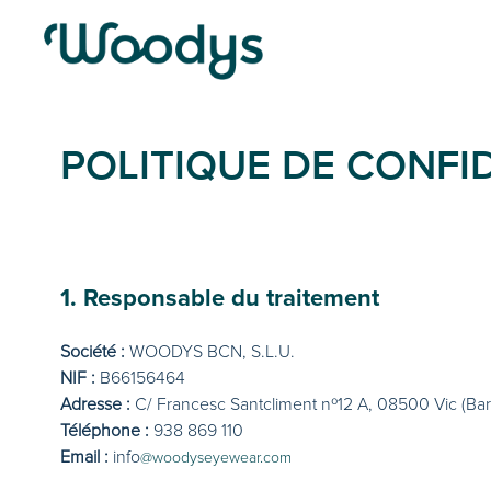
POLITIQUE DE CONFI
1. Responsable du traitement
Société :
WOODYS BCN, S.L.U.
NIF :
B66156464
Adresse :
C/ Francesc Santcliment nº12 A, 08500 Vic (Bar
Téléphone :
938 869 110
Email :
info
@woodyseyewear.com