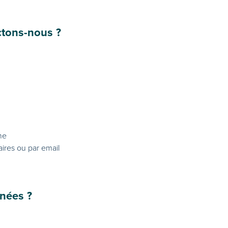
ctons-nous ?
ne
ires ou par email
nnées ?