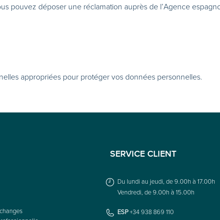
 vous pouvez déposer une réclamation auprès de l’Agence espagn
nelles appropriées pour protéger vos données personnelles.
SERVICE CLIENT
Du lundi au jeudi, de 9.00h à 17.00h
Vendredi, de 9.00h à 15.00h
échanges
ESP
+34 938 869 110