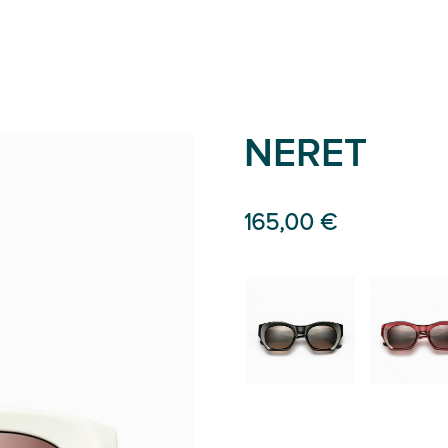
NERET
165,00 €
01
03