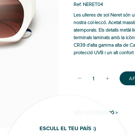
Ref: NERET04
Les ulleres de sol Neret són 
nostra col·leccó. Acetat massís, 
atemporals. Els detalls metàl·l
terminals laminats amb la icòni
CR39 d'alta gamma alta de Car
protecció UVB i un alt confort 
A
MÉS INFORMACIÓ >
ESCULL EL TEU PAÍS :)