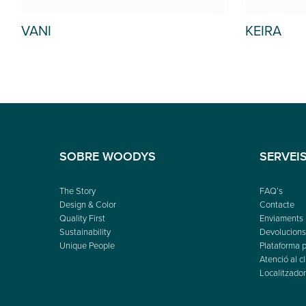
VANI
KEIRA
SOBRE WOODYS
SERVEI
The Story
FAQ’s
Design & Color
Contacte
Quality First
Enviaments
Sustainability
Devolucions 
Unique People
Plataforma p
Atenció al cl
Localitzador