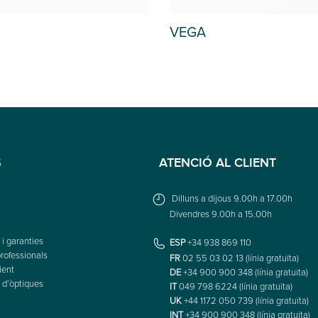
VEGA
S
ATENCIÓ AL CLIENT
Dilluns a dijous 9.00h a 17.00h
Divendres 9.00h a 15.00h
i garanties
ESP
+34 938 869 110
rofessionals
FR
02 55 03 02 13 (línia gratuïta)
ient
DE
+34 900 900 348 (línia gratuïta)
 d’òptiques
IT
049 798 6224 (línia gratuïta)
UK
+44 1172 050 739 (línia gratuïta)
INT
+34 900 900 348 (línia gratuïta)