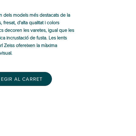
un dels models més destacats de la
fresat, d'alta qualitat i colors
ics decoren les varetes, igual que les
ca incrustació de fusta. Les lents
l Zeiss ofereixen la màxima
visual.
FEGIR AL CARRET