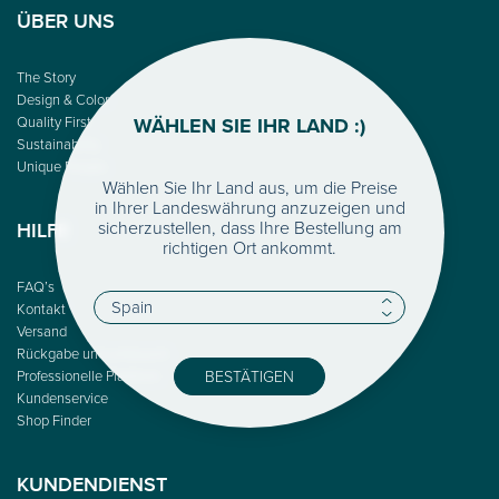
ÜBER UNS
The Story
Design & Color
WÄHLEN SIE IHR LAND :)
Quality First
Sustainability
Unique People
Wählen Sie Ihr Land aus, um die Preise
in Ihrer Landeswährung anzuzeigen und
sicherzustellen, dass Ihre Bestellung am
HILFE
richtigen Ort ankommt.
FAQ’s
Kontakt
Versand
Rückgabe und umtausch
BESTÄTIGEN
Professionelle Plattform
Kundenservice
Shop Finder
KUNDENDIENST