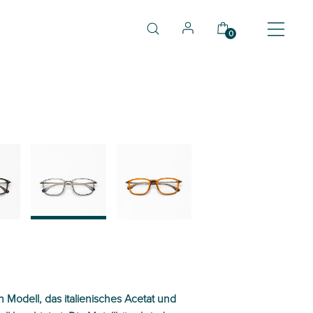
0
03
04
n Modell, das italienisches Acetat und