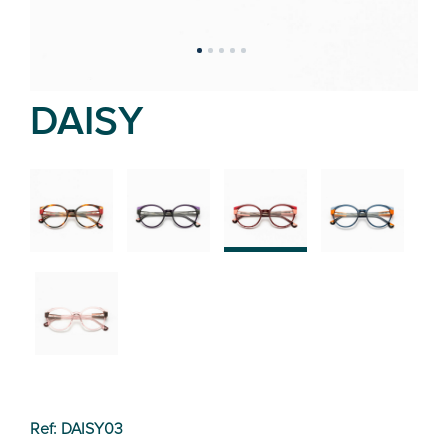
DAISY
02
01
03
04
05
Ref: DAISY03