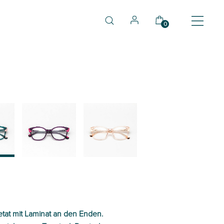
0
05
06
etat mit Laminat an den Enden.