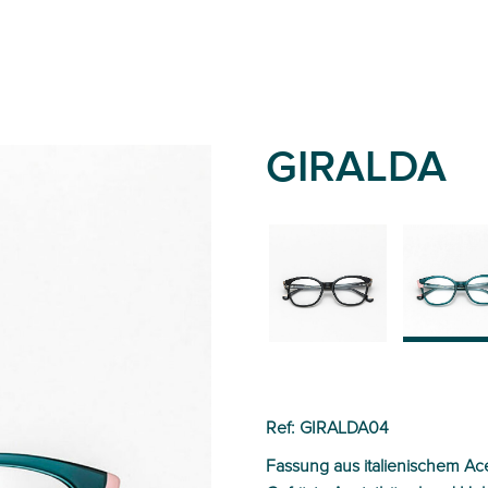
GIRALDA
01
04
Ref: GIRALDA04
Fassung aus italienischem Ac