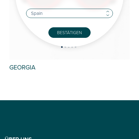
BESTÄTIGEN
GEORGIA
CI