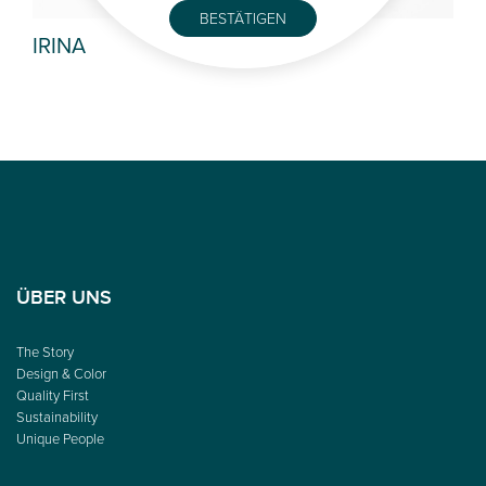
BESTÄTIGEN
IRINA
ES
ÜBER UNS
The Story
Design & Color
Quality First
Sustainability
Unique People