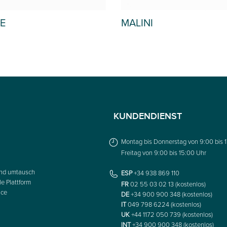
E
MALINI
KUNDENDIENST
Montag bis Donnerstag von 9:00 bis 
Freitag von 9:00 bis 15:00 Uhr
nd umtausch
ESP
+34 938 869 110
le Plattform
FR
02 55 03 02 13 (kostenlos)
ice
DE
+34 900 900 348 (kostenlos)
IT
049 798 6224 (kostenlos)
UK
+44 1172 050 739 (kostenlos)
INT
+34 900 900 348 (kostenlos)