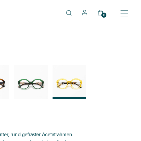
0
03
04
anter, rund gefräster Acetatrahmen.