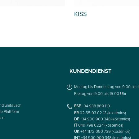
BELLINI
KUNDENDIENST
Montag bis Donnerstag von 9:00 bis 
Freitag von 9:00 bis 15:00 Uhr
nd umtausch
ESP
+34 938 869 110
le Plattform
FR
02 55 03 02 13 (kostenlos)
ice
DE
+34 900 900 348 (kostenlos)
IT
049 798 6224 (kostenlos)
UK
+44 1172 050 739 (kostenlos)
INT
+34 900 900 348 (kostenlos)