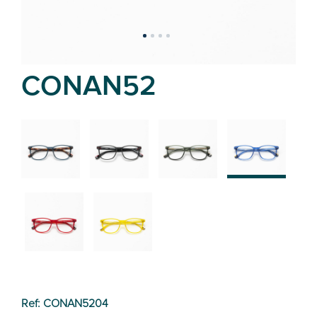
CONAN52
02
01
03
04
05
06
Ref: CONAN5204