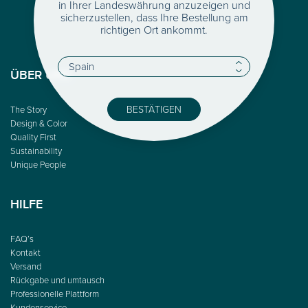
in Ihrer Landeswährung anzuzeigen und
sicherzustellen, dass Ihre Bestellung am
richtigen Ort ankommt.
ÜBER UNS
BESTÄTIGEN
The Story
Design & Color
Quality First
Sustainability
Unique People
HILFE
FAQ’s
Kontakt
Versand
Rückgabe und umtausch
Professionelle Plattform
Kundenservice