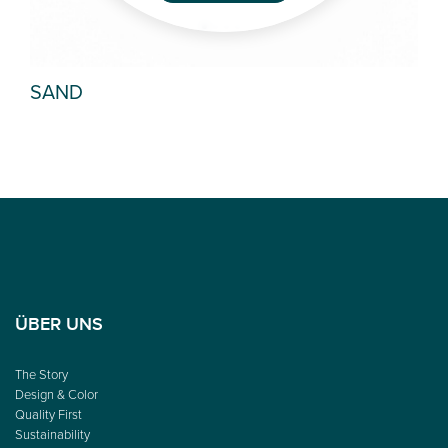
SAND
PE
ÜBER UNS
The Story
Design & Color
Quality First
Sustainability