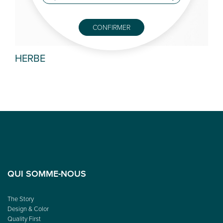
CONFIRMER
HERBE
KU
QUI SOMME-NOUS
The Story
Design & Color
Quality First