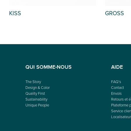
GROSS
NYMP
QUI SOMME-NOUS
AIDE
The Story
FAQ’s
Design & Color
Contact
Quality First
Envois
Sustainability
Retours et 
Unique People
Plateforme p
Service clie
Localisateur