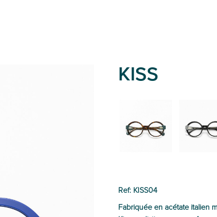
KISS
02
01
Ref: KISS04
Fabriquée en acétate italien m