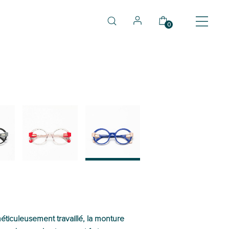
0
03
04
éticuleusement travaillé, la monture