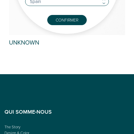
CONFIRMER
UNKNOWN
KU
QUI SOMME-NOUS
The Story
Design & Color