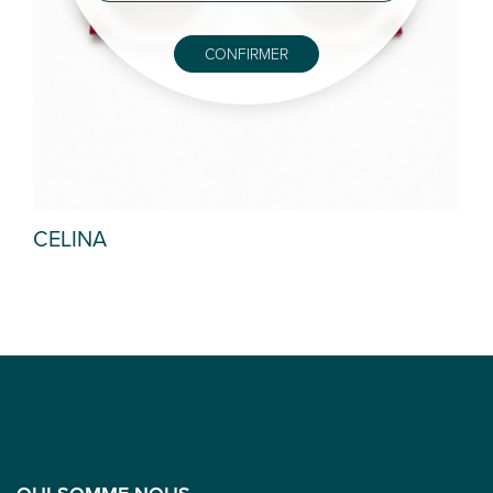
CONFIRMER
CELINA
HE