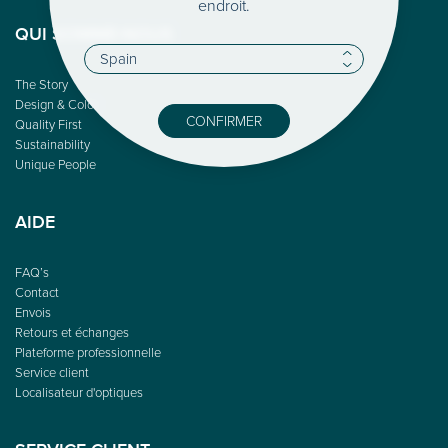
endroit.
QUI SOMME-NOUS
The Story
Design & Color
CONFIRMER
Quality First
Sustainability
Unique People
AIDE
FAQ’s
Contact
Envois
Retours et échanges
Plateforme professionnelle
Service client
Localisateur d'optiques