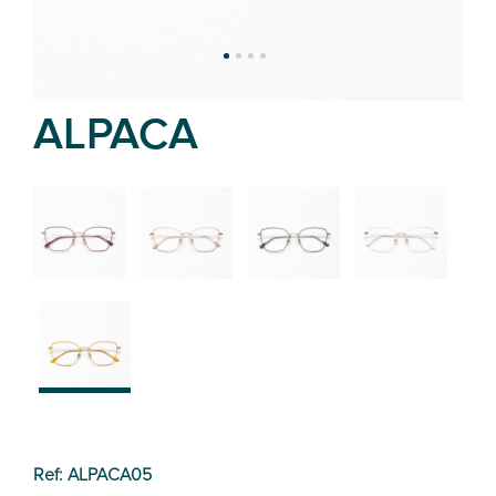
ALPACA
02
01
03
04
05
Ref: ALPACA05