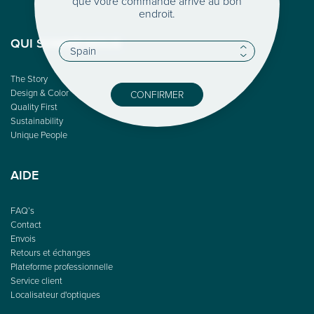
que votre commande arrive au bon
endroit.
QUI SOMME-NOUS
The Story
Design & Color
CONFIRMER
Quality First
Sustainability
Unique People
AIDE
FAQ’s
Contact
Envois
Retours et échanges
Plateforme professionnelle
Service client
Localisateur d'optiques