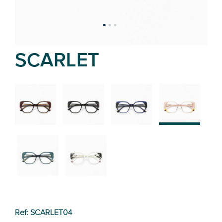
SCARLET
02
01
03
04
05
06
Ref: SCARLET04