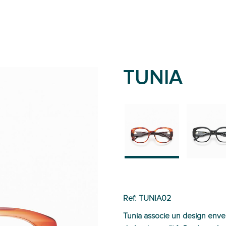
TUNIA
02
01
Ref: TUNIA02
Tunia associe un design envel