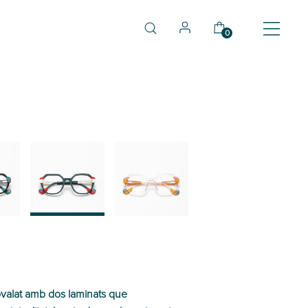
0
03
04
valat amb dos laminats que