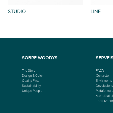
STUDIO
LINE
SOBRE WOODYS
SERVEI
The Story
FAQ’s
Design & Color
Contacte
Quality First
Enviaments
Sustainability
Devolucions 
Unique People
Plataforma p
Atenció al cl
Localitzador