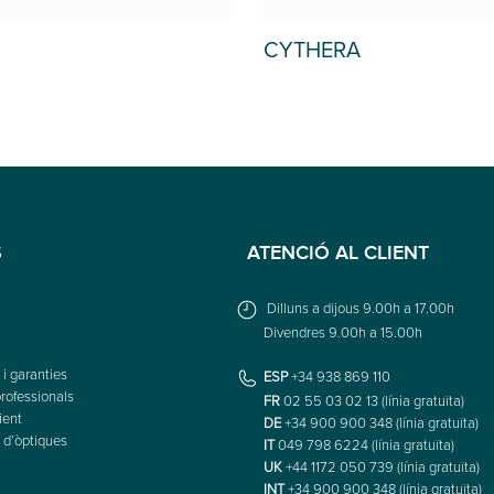
CYTHERA
S
ATENCIÓ AL CLIENT
Dilluns a dijous 9.00h a 17.00h
Divendres 9.00h a 15.00h
i garanties
ESP
+34 938 869 110
rofessionals
FR
02 55 03 02 13 (línia gratuïta)
ient
DE
+34 900 900 348 (línia gratuïta)
 d’òptiques
IT
049 798 6224 (línia gratuïta)
UK
+44 1172 050 739 (línia gratuïta)
INT
+34 900 900 348 (línia gratuïta)