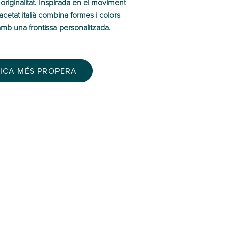
originalitat. Inspirada en el moviment
etat italià combina formes i colors
a amb una frontissa personalitzada.
TICA MÉS PROPERA