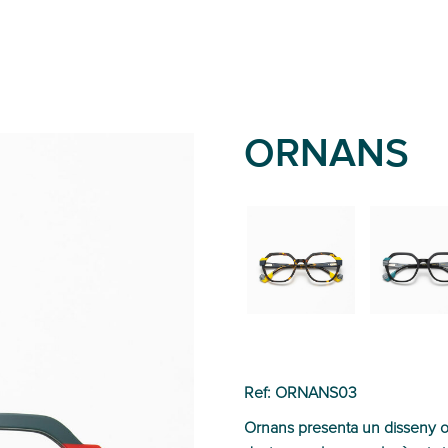
ORNANS
02
01
Ref: ORNANS03
Ornans presenta un disseny o