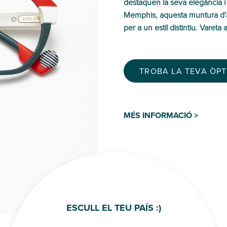
destaquen la seva elegància i 
Memphis, aquesta muntura d'ac
per a un estil distintiu. Varet
TROBA LA TEVA ÒP
MÉS INFORMACIÓ >
ESCULL EL TEU PAÍS :)