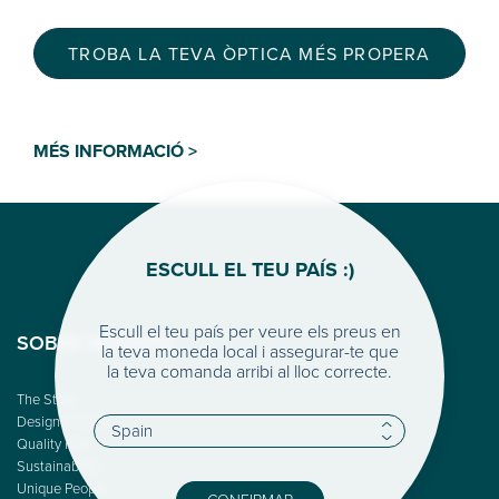
TROBA LA TEVA ÒPTICA MÉS PROPERA
MÉS INFORMACIÓ >
ESCULL EL TEU PAÍS :)
Escull el teu país per veure els preus en
SOBRE WOODYS
la teva moneda local i assegurar-te que
la teva comanda arribi al lloc correcte.
The Story
Design & Color
Quality First
Sustainability
Unique People