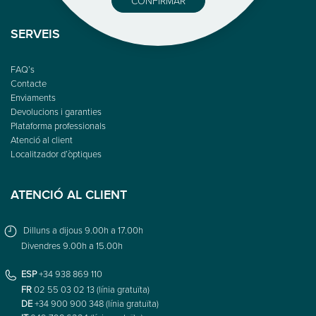
CONFIRMAR
SERVEIS
FAQ’s
Contacte
Enviaments
Devolucions i garanties
Plataforma professionals
Atenció al client
Localitzador d’òptiques
ATENCIÓ AL CLIENT
Dilluns a dijous 9.00h a 17.00h
Divendres 9.00h a 15.00h
ESP
+34 938 869 110
FR
02 55 03 02 13 (línia gratuïta)
DE
+34 900 900 348 (línia gratuïta)