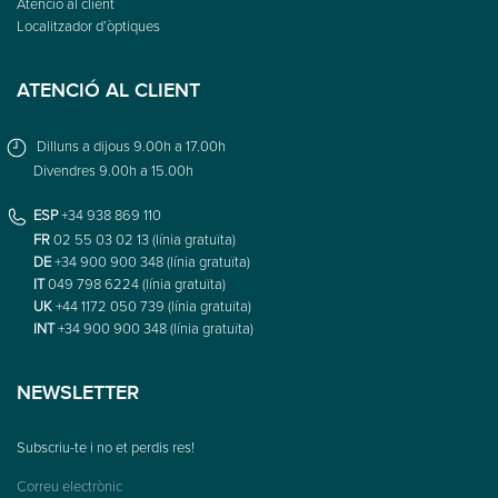
Atenció al client
Localitzador d’òptiques
ATENCIÓ AL CLIENT
Dilluns a dijous 9.00h a 17.00h
Divendres 9.00h a 15.00h
ESP
+34 938 869 110
FR
02 55 03 02 13 (línia gratuïta)
DE
+34 900 900 348 (línia gratuïta)
IT
049 798 6224 (línia gratuïta)
UK
+44 1172 050 739 (línia gratuïta)
INT
+34 900 900 348 (línia gratuïta)
NEWSLETTER