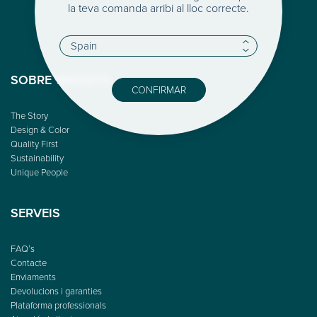
la teva comanda arribi al lloc correcte.
SOBRE WOODYS
CONFIRMAR
The Story
Design & Color
Quality First
Sustainability
Unique People
SERVEIS
FAQ’s
Contacte
Enviaments
Devolucions i garanties
Plataforma professionals