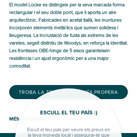
El model Locke es distingeix per la seva marcada forma
rectangular i el seu doble pont, que li aporta un aire
arquitectònic. Fabricades en acetat italià, les muntures
incorporen elements metàl·lics que sumen solidesa i
lleugeresa. La incrustació de fusta als extrems de les
varetes, segell distintiu de Woodys, en reforça la identitat.
Les frontisses OBE-hinge de 5 eixos garanteixen
resistència i un ajust ergonòmic per a una major
comoditat.
TROBA LA TEVA ÒPTICA MÉS PROPERA
ESCULL EL TEU PAÍS :)
MÉS INFORMACIÓ >
Escull el teu país per veure els preus en
la teva moneda local i assegurar-te que