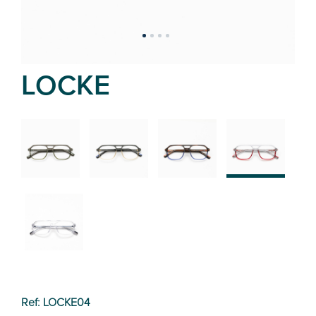
LOCKE
02
01
03
04
05
Ref: LOCKE04