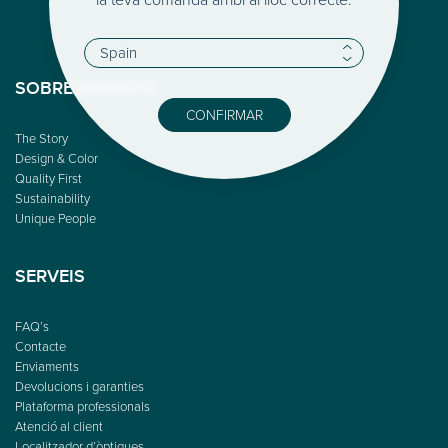
SOBRE WOODYS
CONFIRMAR
The Story
Design & Color
Quality First
Sustainability
Unique People
SERVEIS
FAQ’s
Contacte
Enviaments
Devolucions i garanties
Plataforma professionals
Atenció al client
Localitzador d’òptiques