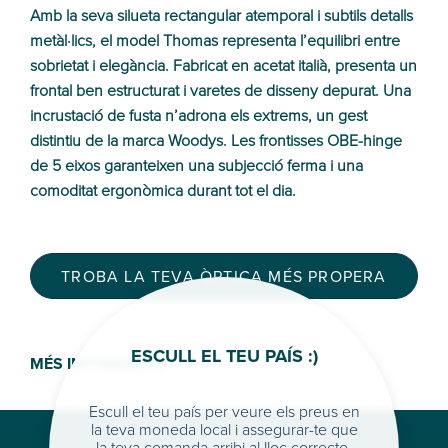
Amb la seva silueta rectangular atemporal i subtils detalls
metàl·lics, el model Thomas representa l’equilibri entre
sobrietat i elegància. Fabricat en acetat italià, presenta un
frontal ben estructurat i varetes de disseny depurat. Una
incrustació de fusta n’adrona els extrems, un gest
distintiu de la marca Woodys. Les frontisses OBE-hinge
de 5 eixos garanteixen una subjecció ferma i una
comoditat ergonòmica durant tot el dia.
TROBA LA TEVA ÒPTICA MÉS PROPERA
ESCULL EL TEU PAÍS :)
MÉS INFORMACIÓ >
Escull el teu país per veure els preus en
la teva moneda local i assegurar-te que
la teva comanda arribi al lloc correcte.