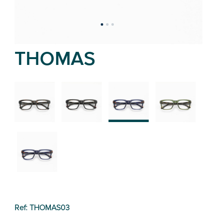
THOMAS
02
01
03
04
05
Ref: THOMAS03