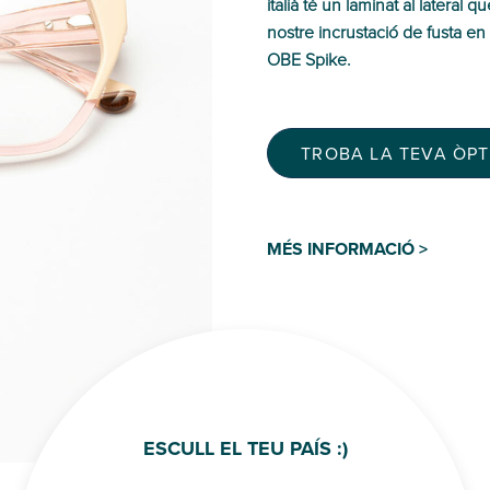
italià té un laminat al lateral 
nostre incrustació de fusta en
OBE Spike.
TROBA LA TEVA ÒP
MÉS INFORMACIÓ >
ESCULL EL TEU PAÍS :)