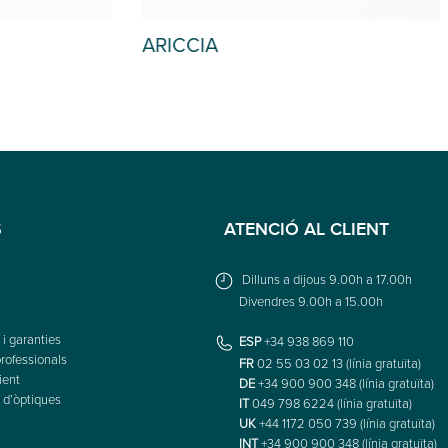
ARVIN
S
ATENCIÓ AL CLIENT
Dilluns a dijous 9.00h a 17.00h
Divendres 9.00h a 15.00h
i garanties
ESP
+34 938 869 110
rofessionals
FR
02 55 03 02 13 (línia gratuïta)
ient
DE
+34 900 900 348 (línia gratuïta)
 d’òptiques
IT
049 798 6224 (línia gratuïta)
UK
+44 1172 050 739 (línia gratuïta)
INT
+34 900 900 348 (línia gratuïta)