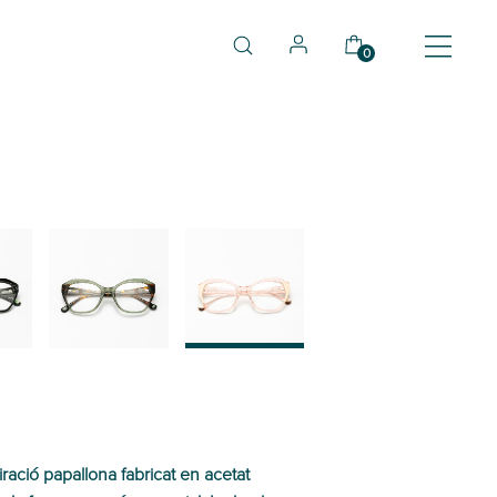
0
03
04
ració papallona fabricat en acetat