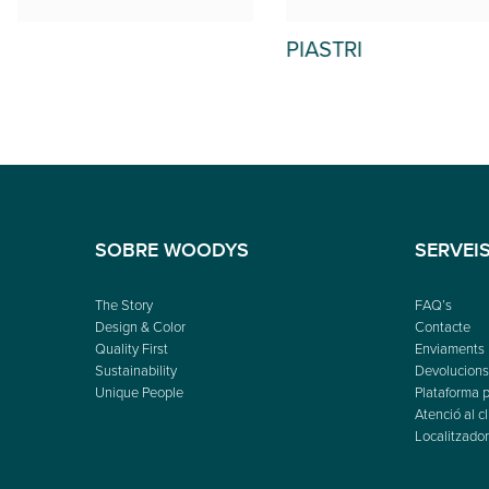
PIASTRI
ARICCIA
SOBRE WOODYS
SERVEI
The Story
FAQ’s
Design & Color
Contacte
Quality First
Enviaments
Sustainability
Devolucions 
Unique People
Plataforma p
Atenció al cl
Localitzador