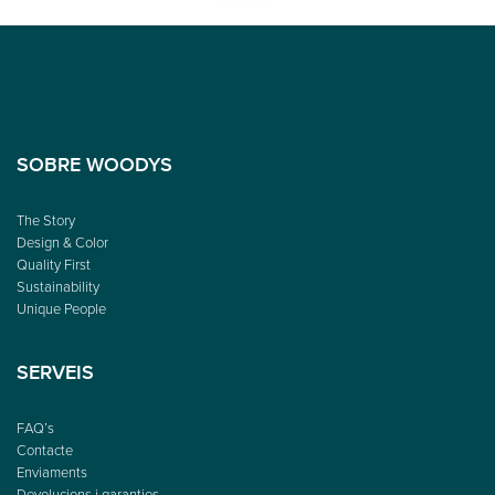
SOBRE WOODYS
The Story
Design & Color
Quality First
Sustainability
Unique People
SERVEIS
FAQ’s
Contacte
Enviaments
Devolucions i garanties