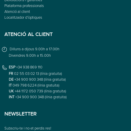
Plataforma professionals
Atenció al client
Localitzador d’òptiques
ATENCIÓ AL CLIENT
Dilluns a dijous 9.00h a 17.00h
Divendres 9.00h a 15.00h
ESP
+34 938 869 110
FR
02 55 03 02 13 (línia gratuïta)
DE
+34 900 900 348 (línia gratuïta)
IT
049 798 6224 (línia gratuïta)
UK
+44 1172 050 739 (línia gratuïta)
INT
+34 900 900 348 (línia gratuïta)
NEWSLETTER