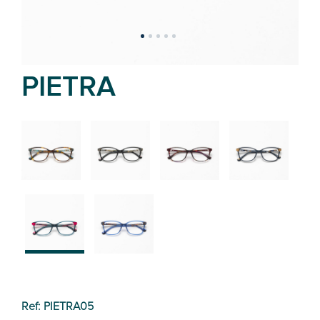
PIETRA
02
01
03
04
05
06
Ref: PIETRA05