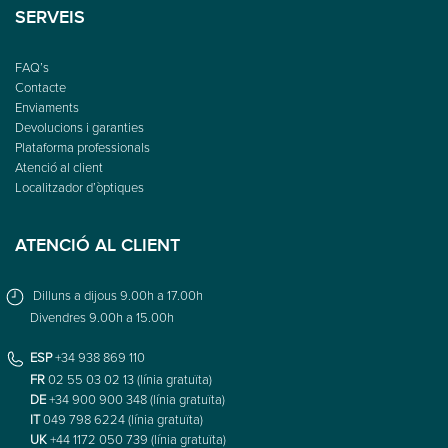
SERVEIS
FAQ’s
Contacte
Enviaments
Devolucions i garanties
Plataforma professionals
Atenció al client
Localitzador d’òptiques
ATENCIÓ AL CLIENT
Dilluns a dijous 9.00h a 17.00h
Divendres 9.00h a 15.00h
ESP
+34 938 869 110
FR
02 55 03 02 13 (línia gratuïta)
DE
+34 900 900 348 (línia gratuïta)
IT
049 798 6224 (línia gratuïta)
UK
+44 1172 050 739 (línia gratuïta)