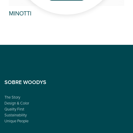
MINOTTI
MA
SOBRE WOODYS
The Story
Design & Color
Quality First
Sustainability
Unique People