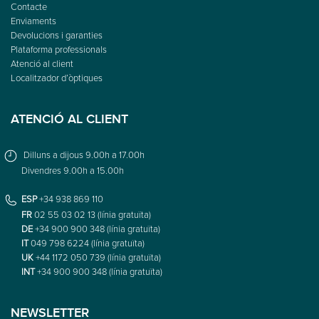
Contacte
Enviaments
Devolucions i garanties
Plataforma professionals
Atenció al client
Localitzador d’òptiques
ATENCIÓ AL CLIENT
Dilluns a dijous 9.00h a 17.00h
Divendres 9.00h a 15.00h
ESP
+34 938 869 110
FR
02 55 03 02 13 (línia gratuïta)
DE
+34 900 900 348 (línia gratuïta)
IT
049 798 6224 (línia gratuïta)
UK
+44 1172 050 739 (línia gratuïta)
INT
+34 900 900 348 (línia gratuïta)
NEWSLETTER