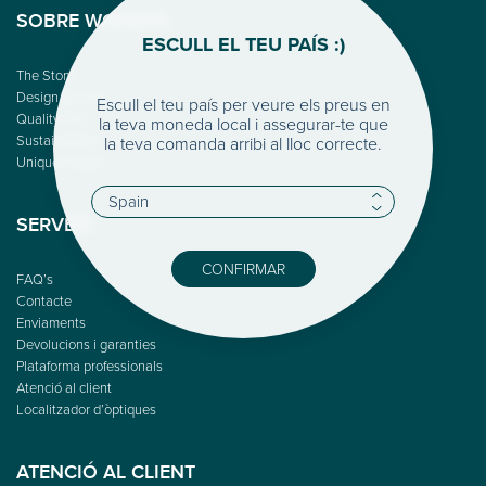
SOBRE WOODYS
ESCULL EL TEU PAÍS :)
The Story
Design & Color
Escull el teu país per veure els preus en
Quality First
la teva moneda local i assegurar-te que
Sustainability
la teva comanda arribi al lloc correcte.
Unique People
SERVEIS
CONFIRMAR
FAQ’s
Contacte
Enviaments
Devolucions i garanties
Plataforma professionals
Atenció al client
Localitzador d’òptiques
ATENCIÓ AL CLIENT