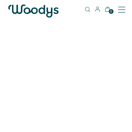
0
404
Pàgina no trobada
Torna a cercar el que estàs buscant