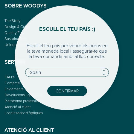
SOBRE WOODYS
The Story
Design & Color
ESCULL EL TEU PAÍS :)
Quality First
Sustainability
Unique People
Escull el teu país per veure els preus en
la teva moneda local i assegurar-te que
la teva comanda arribi al lloc correcte.
SERVEIS
FAQ’s
Contacte
Enviaments
CONFIRMAR
Devolucions i garanties
Plataforma professionals
Atenció al client
Localitzador d’òptiques
ATENCIÓ AL CLIENT