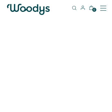
0
404
Pàgina no trobada
Torna a cercar el que estàs buscant