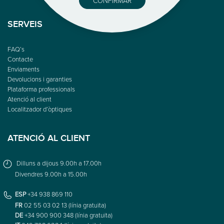
CONFIRMAR
SERVEIS
FAQ’s
Contacte
Enviaments
Devolucions i garanties
Plataforma professionals
Atenció al client
Localitzador d’òptiques
ATENCIÓ AL CLIENT
Dilluns a dijous 9.00h a 17.00h
Divendres 9.00h a 15.00h
ESP
+34 938 869 110
FR
02 55 03 02 13 (línia gratuïta)
DE
+34 900 900 348 (línia gratuïta)