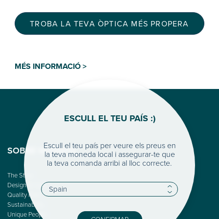
TROBA LA TEVA ÒPTICA MÉS PROPERA
MÉS INFORMACIÓ >
ESCULL EL TEU PAÍS :)
Escull el teu país per veure els preus en
SOBRE WOODYS
la teva moneda local i assegurar-te que
la teva comanda arribi al lloc correcte.
The Story
Design & Color
Quality First
Sustainability
Unique People