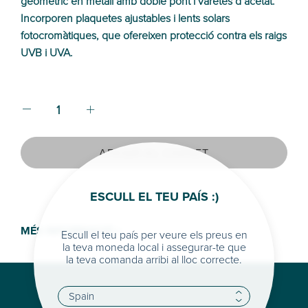
geomètric en metall amb doble pont i varetes d’acetat.
Incorporen plaquetes ajustables i lents solars
fotocromàtiques, que ofereixen protecció contra els raigs
UVB i UVA.
AFEGIR AL CARRET
ESCULL EL TEU PAÍS :)
MÉS INFORMACIÓ >
Escull el teu país per veure els preus en
la teva moneda local i assegurar-te que
la teva comanda arribi al lloc correcte.