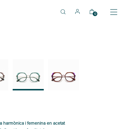
0
03
04
ta harmònica i femenina en acetat