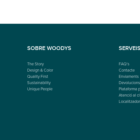
SOBRE WOODYS
SERVEI
The Story
FAQ’s
Design & Color
Contacte
Quality First
Enviaments
Sustainability
Devolucions 
Unique People
Plataforma p
Atenció al cl
Localitzador