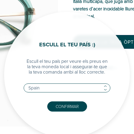
italià multicapa, que juga amb 
varetes d’acer inoxidable lliur
al terminal.
TROBA LA TEVA ÒP
ESCULL EL TEU PAÍS :)
Escull el teu país per veure els preus en
la teva moneda local i assegurar-te que
MÉS INFORMACIÓ >
la teva comanda arribi al lloc correcte.
CONFIRMAR