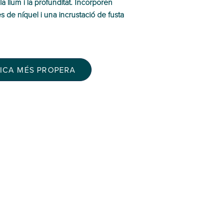
la llum i la profunditat. Incorporen
es de níquel i una incrustació de fusta
TICA MÉS PROPERA