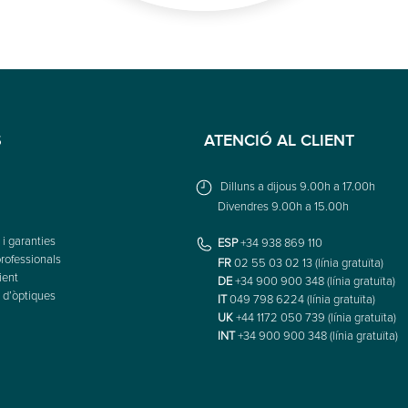
S
ATENCIÓ AL CLIENT
Dilluns a dijous 9.00h a 17.00h
Divendres 9.00h a 15.00h
i garanties
ESP
+34 938 869 110
rofessionals
FR
02 55 03 02 13 (línia gratuïta)
ient
DE
+34 900 900 348 (línia gratuïta)
 d’òptiques
IT
049 798 6224 (línia gratuïta)
UK
+44 1172 050 739 (línia gratuïta)
INT
+34 900 900 348 (línia gratuïta)