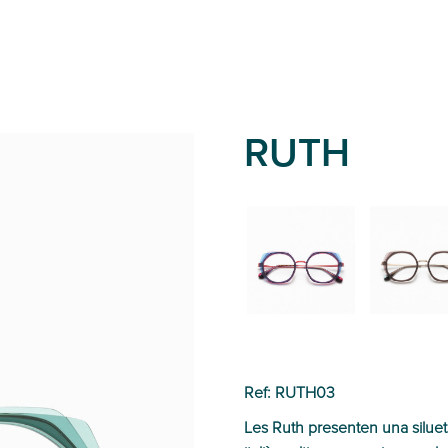
RUTH
02
01
Ref: RUTH03
Les Ruth presenten una silue