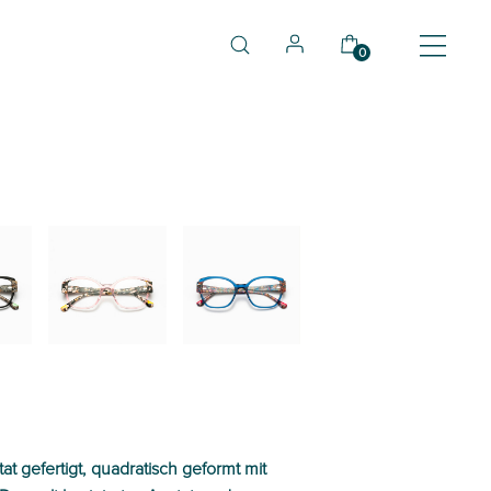
0
03
04
tat gefertigt, quadratisch geformt mit