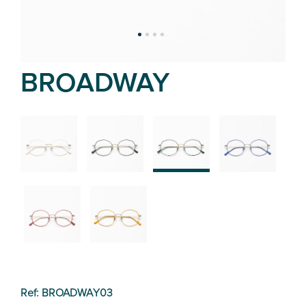
BROADWAY
02
01
03
04
05
06
Ref: BROADWAY03