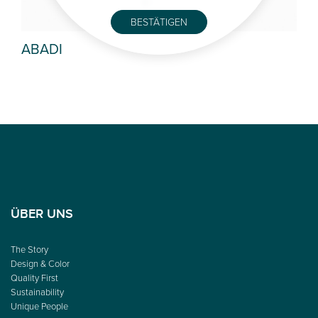
BESTÄTIGEN
ABADI
AU
ÜBER UNS
The Story
Design & Color
Quality First
Sustainability
Unique People