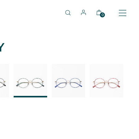
0
Y
03
04
05