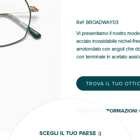
Ref: BROADWAY03
Vi presentiamo il nostro model
acciaio inossidabile nichel-fre
arrotondato con angoli che do
con terminale in acetato assi
TROVA IL TUO OTTIC
MAGGIORI INFORMAZIONI 
SCEGLI IL TUO PAESE :)