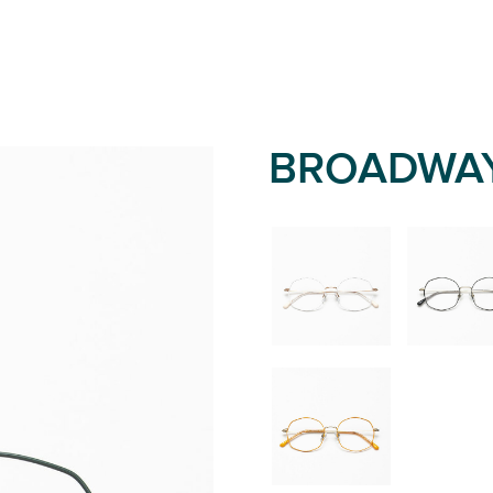
BROADWA
02
01
06