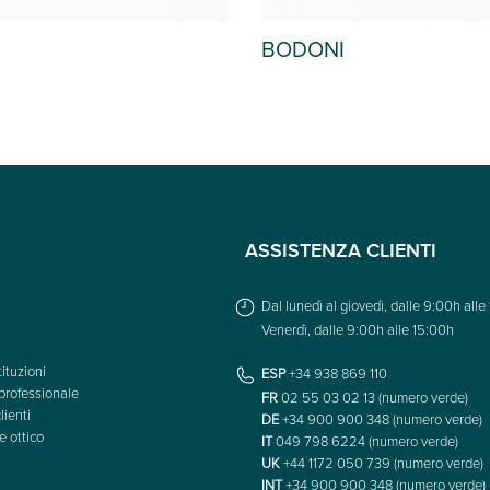
DAISY
ASSISTENZA CLIENTI
Dal lunedì al giovedì, dalle 9:00h alle
Venerdì, dalle 9:00h alle 15:00h
ituzioni
ESP
+34 938 869 110
professionale
FR
02 55 03 02 13 (numero verde)
lienti
DE
+34 900 900 348 (numero verde)
e ottico
IT
049 798 6224 (numero verde)
UK
+44 1172 050 739 (numero verde)
INT
+34 900 900 348 (numero verde)