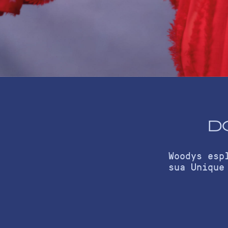
D
Woodys esp
sua Unique