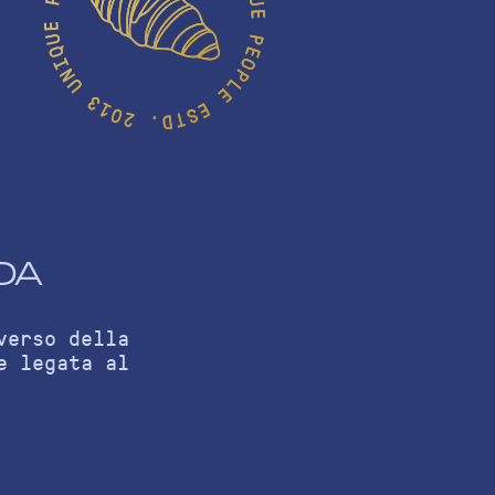
DA
verso della
e legata al