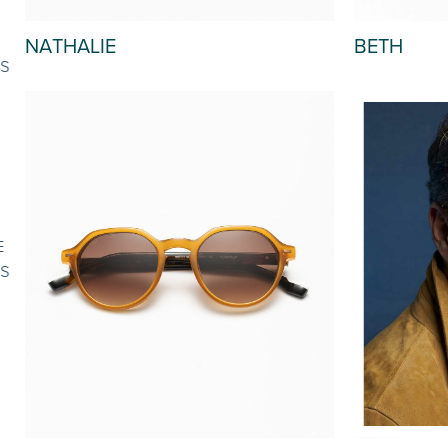
NATHALIE
BETH
S
OUT OF STOCK
E
S