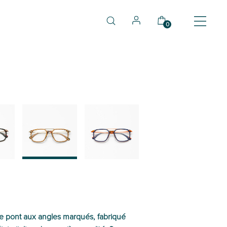
0
03
04
e pont aux angles marqués, fabriqué