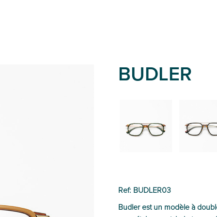
BUDLER
02
01
Ref: BUDLER03
Budler est un modèle à doubl