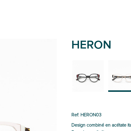
HERON
01
03
Ref: HERON03
Design combiné en acétate it