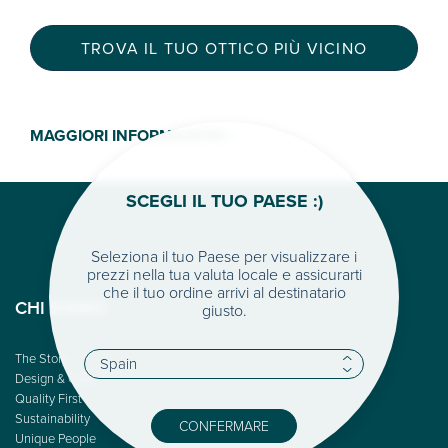
TROVA IL TUO OTTICO PIÙ VICINO
MAGGIORI INFORMAZIONI >
SCEGLI IL TUO PAESE :)
Seleziona il tuo Paese per visualizzare i
prezzi nella tua valuta locale e assicurarti
che il tuo ordine arrivi al destinatario
giusto.
CHI SIAMO
The Story
Design & Color
Quality First
Sustainability
CONFERMARE
Unique People