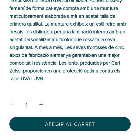
l'exclusiva col·lecció d'edició limitada. Aquest disseny
femení de forma cat-eye compta amb una muntura
meticulosament elaborada a mà en acetat italià de
primera qualitat. La muntura exhibeix un estil retro amb
fresats i es distingeix per una laminació interna amb un
acetat personalitzat multicolor que ressalta la seva
singularitat. A més a més, Les seves frontisses de cinc
eixos de fabricació alemanya garanteixen una major
comoditat i resistència. Les lents, produïdes per Carl
Zeiss, proporcionen una protecció òptima contra els
rajos UVA i UVB.
AFEGIR AL CARRET