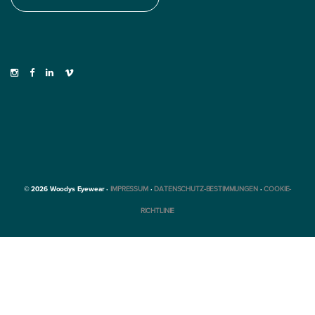
© 2026 Woodys Eyewear ·
IMPRESSUM
·
DATENSCHUTZ-BESTIMMUNGEN
·
COOKIE-
RICHTLINIE